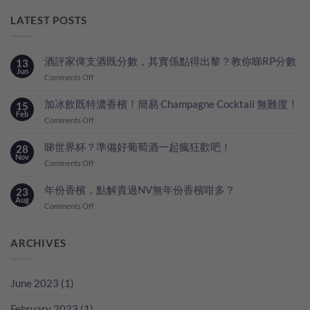
LATEST POSTS
酒評家俾支酒既分數，其實係點得出黎？教你睇RP分數
13
Jun
on
Comments Off
酒
評
加冰飲既特濃香檳！簡易 Champagne Cocktail 無難度！
15
家
Feb
on
Comments Off
俾
加
支
冰
睇世界杯？準備好葡萄酒一起瘋狂歡吧！
28
酒
飲
Nov
既
on
Comments Off
既
分
睇
特
數，
世
年份香檳，點解貴過NV無年份香檳咁多？
23
濃
其
界
Aug
香
on
Comments Off
實
杯？
檳！
年
係
準
簡
份
點
備
易
香
ARCHIVES
得
好
Champagne
檳，
出
葡
Cocktail
點
黎？
萄
無
解
教
酒
June 2023
(1)
難
貴
你
一
度！
過
睇
起
February 2023
(1)