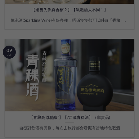
【邊隻先係真香檳？】【氣泡酒大不同！】
氣泡酒(Sparkling Wine)有好多種，唔係隻隻都可以叫做「香檳」。
09
Jul
【青藏高原精釀?】【?西藏青稞酒】（非賣品)
自從對飲酒有興趣，每次去旅行都會發掘有當地特色嘅酒