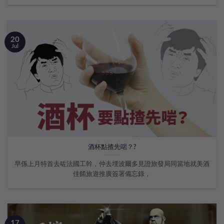
20
Jul
酒杯點揸先啱？?
早係上月特首去咗法國工幹，仲去埋波爾多見證旅發局同當地就美酒
佳餚旅遊推廣簽署備忘錄，
17