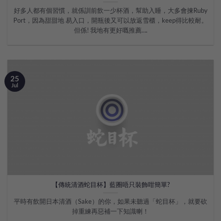
好多人都有個習慣，就係訓前飲一少杯酒，幫助入睡，大多會揀Ruby
Port，因為甜甜地 易入口，開瓶後又可以放返雪櫃，keep得比較耐。
但係! 我地有更好嘅推薦….
25
Jul
【傳統清酒蛇目杯】藍圈唔只裝飾咁簡單?
平時有飲開日本清酒（Sake）的你，如果未聽過「蛇目杯」，就要砍
掉重練再惡補一下知識喇！