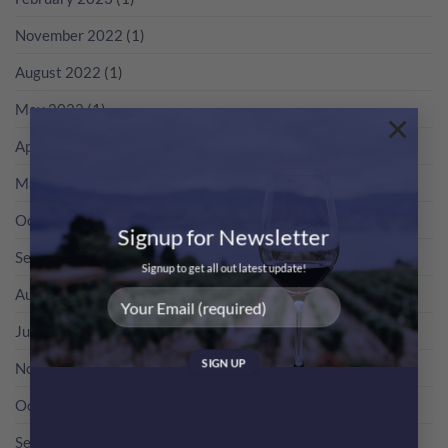
NV
RP
瘋
無
分
狂
November 2022
(1)
年
數
歡
份
吧！
香
August 2022
(1)
檳
咁
May 2022
(1)
×
多？
April 2022
(4)
March 2022
(1)
October 2021
(1)
Signup for Newsletter
September 2021
(1)
Signup to get all out latest update!
August 2021
(1)
July 2021
(1)
November 2019
(1)
October 2019
(5)
September 2019
(6)