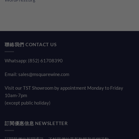
聯絡我們 CONTACT US
Whatsapp: (852) 61708390
Email:
sales@msquarewine.com
Visit our TST Showroom by appointment Monday to Friday
10am-7pm
(except public holiday)
訂閱優惠信息 NEWSLETTER