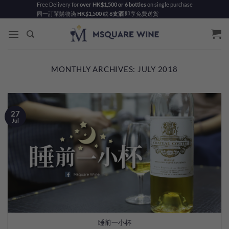
Skip
Free Delivery for
over HK$1,500 or 6 bottles
on single purchase
同一訂單購物滿
HK$1,500
或
6支酒
即享免費送貨
to
content
MONTHLY ARCHIVES:
JULY 2018
27
Jul
睡前一小杯