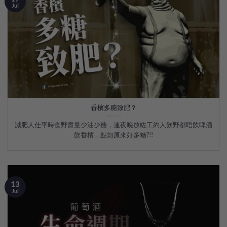
Jul
香檳多糖致肥？
減肥人仕平時食野盡量少油少糖，連夜晚放咗工約人飲野都唔飲啤酒
飲香檳，點知原來好多糖?!!
13
Jul