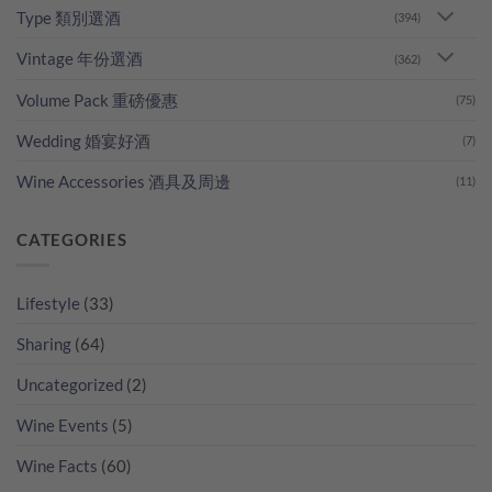
Type 類別選酒
(394)
Vintage 年份選酒
(362)
Volume Pack 重磅優惠
(75)
Wedding 婚宴好酒
(7)
Wine Accessories 酒具及周邊
(11)
CATEGORIES
Lifestyle
(33)
Sharing
(64)
Uncategorized
(2)
Wine Events
(5)
Wine Facts
(60)