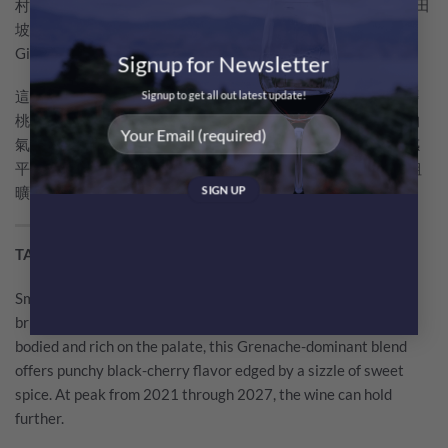
村的地塊坐落在Dentelles de Montmirail斷層石灰岩花崗岩梯田
坡地，多碎石土質、海拔偏高、日照充沛、晝夜溫差大，是
Gigondas頂級風土區域，也是全莊Gigondas酒款核心來源地。
Signup for Newsletter
這款Gigondas La Tour Sarrasine以濃郁紅漿果（覆盆子、酸櫻
Signup to get all out latest update!
桃、紅醋栗）香氣為主，還有一些白胡椒、薰衣草、乾皮革的
氣息，酒体中等，單寧絲滑細緻不粗獷，酸度活潑帶礦物鹹感
平衡濃郁果實，兼具Gigondas豐厚肉感與優雅細緻度，不是粗
曠重型南隆酒，是優雅派Gigondas代表。
TASTING NOTE BY WINE CRITICS
Smoky tones on the nose dissipate with aeration revealing
brighter notes of ripe, zesty black berry and wild mint. Full
bodied and rich on the palate, this Grenache-dominant blend
offers punchy black-cherry flavor edged by a sizzle of sweet
spice. At peak from 2021 through 2027, the wine can hold
further.