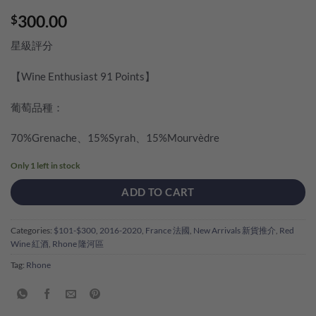
300.00
$
星級評分
【Wine Enthusiast 91 Points】
葡萄品種：
70%Grenache、15%Syrah、15%Mourvèdre
Only 1 left in stock
ADD TO CART
Categories:
$101-$300
,
2016-2020
,
France 法國
,
New Arrivals 新貨推介
,
Red
Wine 紅酒
,
Rhone 隆河區
Tag:
Rhone