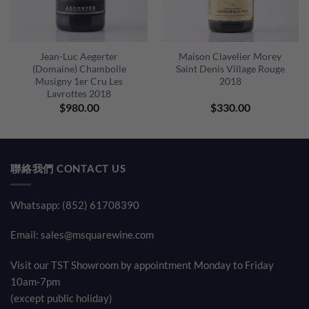
Jean-Luc Aegerter
Maison Clavelier Morey
(Domaine) Chambolle
Saint Denis Village Rouge
Musigny 1er Cru Les
2018
Lavrottes 2018
nt
$
980.00
$
330.00
00.
聯絡我們 CONTACT US
Whatsapp: (852) 61708390
Email:
sales@msquarewine.com
Visit our TST Showroom by appointment Monday to Friday
10am-7pm
(except public holiday)