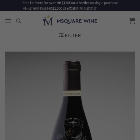
Skip
Free Delivery for
over HK$1,500 or 6 bottles
on single purchase
同一訂單購物滿
HK$1,500
或
6支酒
即享免費送貨
to
content
FILTER