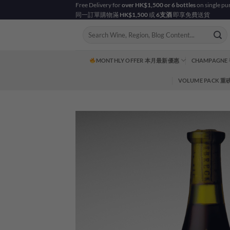
Skip
Free Delivery for
over HK$1,500 or 6 bottles
on single pu
同一訂單購物滿
HK$1,500
或
6支酒
即享免費送貨
to
content
Search
for:
MONTHLY OFFER 本月最新優惠
CHAMPAGNE
VOLUME PACK 