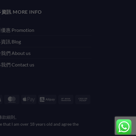
資訊 MORE INFO
優惠 Promotion
資訊 Blog
我們 About us
們 Contact us
Visa
MasterCard
Apple
Alipay
Bank
Cash
Pay
Transfer
on
Pickup
條款細則。
e that I am over 18 years old and agree the