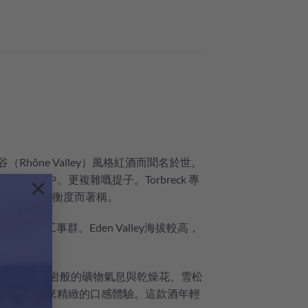
hône Valley）風格紅酒而聞名於世。
更集中、更複雜嘅提子。Torbreck 專
×
滿嘅酒體同出色嘅平衡度而著稱。
的羅馬防禦工事群。Eden Valley海拔較高，
石墨和花崗岩般的礦物氣息與乾燥花、雪松
美融合，帶來精緻的口感體驗。這款酒年輕