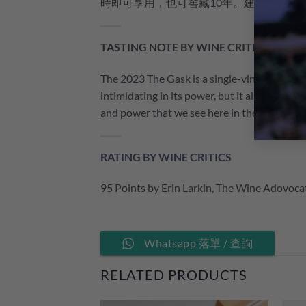
時即可享用，也可窖藏10年。建議搭配烤
TASTING NOTE BY WINE CRITICS
The 2023 The Gask is a single-vineyard wine 
intimidating in its power, but it also inspir
and power that we see here in the glass, and 
RATING BY WINE CRITICS
95 Points by Erin Larkin, The Wine Adovoca
Whatsapp 落單 / 查詢
RELATED PRODUCTS