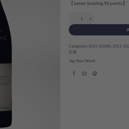
【James Suckling 96 points】
Torbreck The Gask Shiraz 2023 q
Categories:
$501-$1000
,
2021-20
紅酒
Tag:
New World