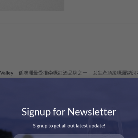
Valley​
​，係澳洲最受推崇嘅紅酒品牌之一，以生產頂級嘅羅納河谷（R
老藤
葡萄園（有些樹齡超過百年）。老藤根系深，產量低，能結出風味
等 Rhone Valley 品種為主嘅紅酒。佢出產嘅紅酒以澎湃嘅果味、豐
，呢款酒嘅名字來自Gask 山脊——一片靠近Torbreck森林附近高地邊界線
Signup for Newsletter
嘅酒風味強烈嘅同時又兼具平衡同優雅。
而來的是藍莓、桑葚和波森莓等藍莓和紫羅蘭的香氣。隨後，一絲
Signup to get all out latest update!
。口感柔順，清爽的藍莓風味與圓潤柔和的單寧和悠長的酸度完