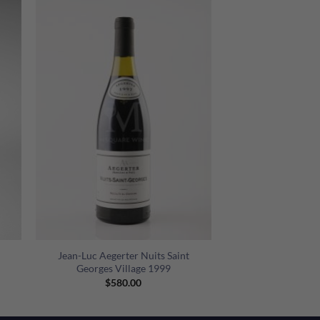
+
Jean-Luc Aegerter Nuits Saint
Georges Village 1999
nt
$
580.00
00.