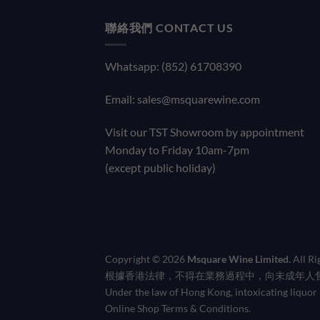
聯絡我們 CONTACT US
Whatsapp: (852) 61708390
Email:
sales@msquarewine.com
Visit our TST Showroom by appointment
Monday to Friday 10am-7pm
(except public holiday)
Copyright © 2026
Msquare Wine Limited.
All Ri
根據香港法律，不得在業務過程中，向未成年人
Under the law of Hong Kong, intoxicating liquor m
Online Shop Terms & Conditions.