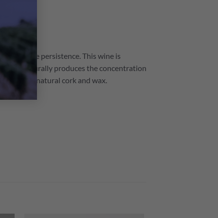
始。
 and purple persistence. This wine is
the fruit naturally produces the concentration
sealed under natural cork and wax.