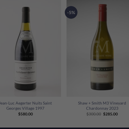
-5%
+
Jean-Luc Aegerter Nuits Saint
Shaw + Smith M3 Vineyard
Georges Village 1997
Chardonnay 2023
Original
Curre
$
580.00
$
300.00
$
285.00
price
price
was:
is:
$300.00.
$285.