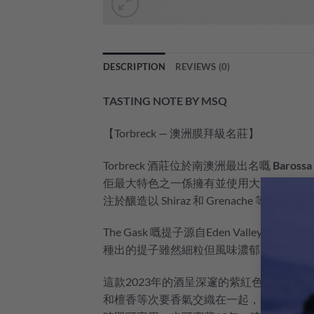
DESCRIPTION
REVIEWS (0)
TASTING NOTE BY MSQ
【Torbreck — 澳洲膜拜級名莊】
Torbreck 酒莊位於南澳洲最出名嘅
Barossa 
佢最大特色之一係擁有並使用大量珍貴嘅
注於釀造以 Shiraz 和 Grenache 
The Gask 嘅提子源自Eden Valley
種出的提子雖然細粒但風味濃郁，釀出來
這款2023年的酒呈深邃的紫紅色，撲鼻
和檀香等次要香氣交織在一起，令人著迷