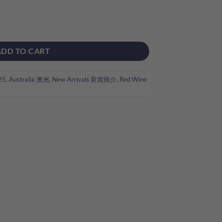
uantity
ADD TO CART
25
,
Australia 澳洲
,
New Arrivals 新貨推介
,
Red Wine