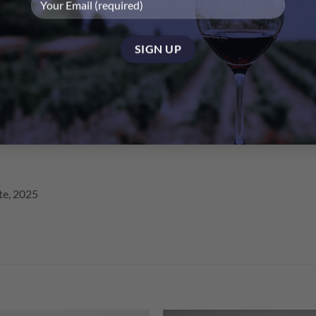
肉，例如肋眼牛排或烤義大利香腸佐甜椒醬。適飲期從2025年開
from Eden Valley, and it is a powerhouse of concentration, density
es something like awe in the fact that the wine was grown like this; 
it speaks of the Eden so clearly in its expression. 15.5% alcohol, 
te, 2025