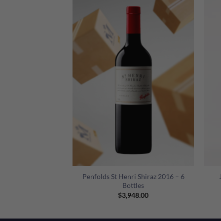
+
+
rter Pommard 1er
Penfolds St Henri Shiraz 2016 – 6
ussilles 2017
Bottles
20.00
$
3,948.00