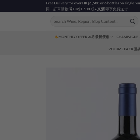
Skip
Free Delivery for
over HK$1,500 or 6 bottles
on single pu
同一訂單購物滿
HK$1,500
或
6支酒
即享免費送貨
to
content
Search
for:
MONTHLY OFFER 本月最新優惠
CHAMPAGNE
VOLUME PACK 