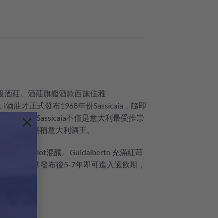
源地與圖騰級酒莊。酒莊旗艦酒款西施佳雅
莊才正式發布1968年份Sassicaia，隨即
×
。如今，Sassicaia不僅是意大利最受推崇
a DOC），堪稱意大利酒王。
non同Merlot混釀。Guidalberto 充滿紅苺
綿長。通常發布後5-7年即可進入適飲期，