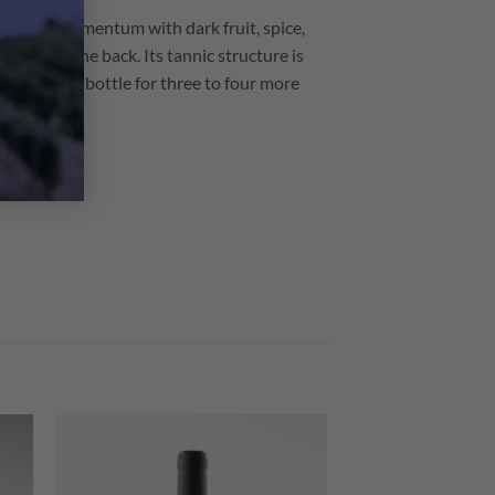
ergy and momentum with dark fruit, spice,
 wine at the back. Its tannic structure is
g onto this bottle for three to four more