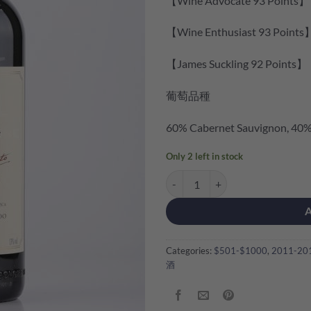
【Wine Advocate 93 Points】
【Wine Enthusiast 93 Points
【James Suckling 92 Points】
葡萄品種
60% Cabernet Sauvignon, 40%
Only 2 left in stock
Tenuta San Guido Guidalberto To
Categories:
$501-$1000
,
2011-20
酒