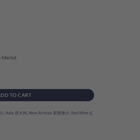
】
 Merlot
scana IGT 2013 quantity
ADD TO CART
15
,
Italy 意大利
,
New Arrivals 新貨推介
,
Red Wine 紅