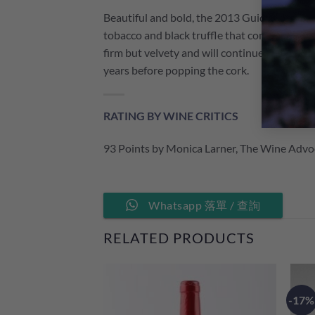
Beautiful and bold, the 2013 Guidalberto is 
tobacco and black truffle that come together 
firm but velvety and will continue to soften 
years before popping the cork.
RATING BY WINE CRITICS
93 Points by Monica Larner, The Wine Advo
Whatsapp 落單 / 查詢
RELATED PRODUCTS
-17%