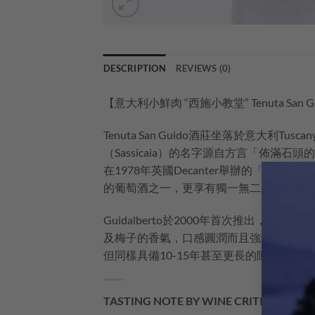
DESCRIPTION
REVIEWS (0)
【意大利小鮮肉 “西施小教堂” Tenuta San Guid
Tenuta San Guido酒莊坐落於意大利T
（Sassicaia）的名字源自方言「佈滿石頭
在1978年英國Decanter舉辦的「傑出
的葡萄酒之一，更享有獨一無二的殊榮——意大利
Guidalberto於2000年首次推出，是酒莊的第二款
及梅子的香氣，口感圓潤而且強勁，酒體中
但同樣具備10-15年甚至更長的陳年潛力。
TASTING NOTE BY WINE CRITICS