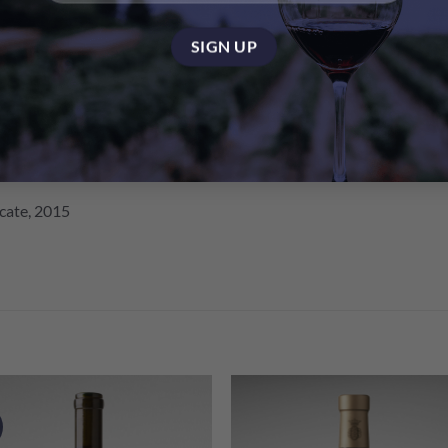
one of the best editions of this wine ever made. It shows great en
with impeccable unity. I love the heft and power that supports this
as the wine evolves over the next few years. I would suggest holdin
cate, 2015