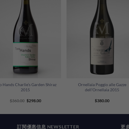
+
o Hands Charlie’s Garden Shiraz
Ornellaia Poggio alle Gazze
2015
dell’Ornellaia 2015
Original
Current
$
360.00
$
298.00
$
380.00
price
price
was:
is:
$360.00.
$298.00.
訂閱優惠信息 NEWSLETTER
更多