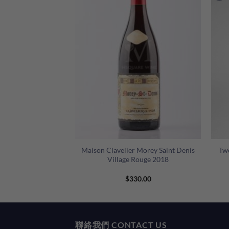
F STOCK
+
+
sseria Maime IGT
Maison Clavelier Morey Saint Denis
Tw
Antinori)
Village Rouge 2018
80.00
$
330.00
聯絡我們 CONTACT US