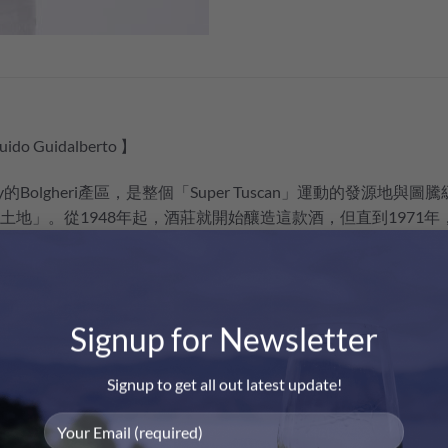
o Guidalberto 】
uscany的Bolgheri產區，是整個「Super Tuscan」運動的發
的土地」。從1948年起，酒莊就開始釀造這款酒，但直到1971年，i酒
波爾多式葡萄酒」盲品會上擊敗了來自11國的33款頂級紅酒，一舉成名
唯一擁有專屬DOC產區認證的單一酒（Bolgheri Sassicai
酒，同樣屬於 ”Super Tuscany” 派別， 採用Cabernet Sauvig
Signup for Newsletter
等至飽滿，單寧豐富卻如絲絨般柔順，酸度鮮活明亮，餘韻優雅
Signup to get all out latest update!