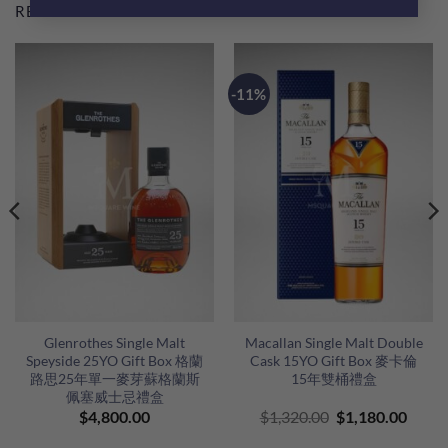
RELATED PRODUCTS
-11%
Glenrothes Single Malt
Macallan Single Malt Double
Speyside 25YO Gift Box 格蘭
Cask 15YO Gift Box 麥卡倫
路思25年單一麥芽蘇格蘭斯
15年雙桶禮盒
佩塞威士忌禮盒
nt
Original
Curre
$
4,800.00
$
1,320.00
$
1,180.00
price
price
was:
is: