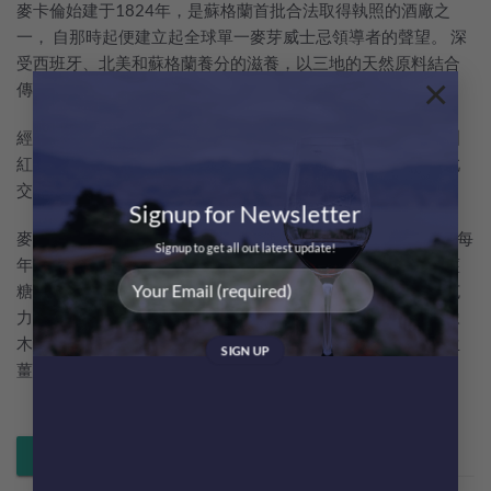
麥卡倫始建于1824年，是蘇格蘭首批合法取得執照的酒廠之
一， 自那時起便建立起全球單一麥芽威士忌領導者的聲望。 深
受西班牙、北美和蘇格蘭養分的滋養，以三地的天然原料結合
×
傳統手法及工藝，才造就了麥卡倫的誕生。
經典雪莉桶系列的四款單一麥芽威士忌，每一款都是經過歐洲
紅橡木雪莉桶完美熟成，與麥卡倫精緻小巧蒸餾器的新酒彼此
交互影響。
Signup for Newsletter
麥卡倫18年雪莉桶在歐洲紅橡木雪莉桶中熟成至少 18 年，並每
Signup to get all out latest update!
年推出年度版本。渾然天成的酒色，散發著糖漿塔搭配蜜漬薑
糖、浸漬葡萄乾和無花果，橙香和肉桂的香氣，蘊含著黑巧克
力包裹的嫩薑，香甜的椰棗與風乾杏桃的風味，並以細緻的橡
木辛香與香草甜香達到絕妙的平衡，餘韻悠長，伴隨果乾、生
薑和橡木的香氣。
Whatsapp 落單 / 查詢