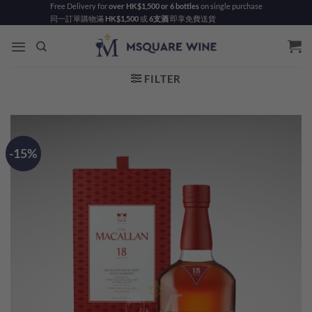
Skip
Free Delivery for
over HK$1,500 or 6 bottles
on single purchase
同一訂單購物滿
HK$1,500
或
6支酒
即享免費送貨
to
content
FILTER
-15%