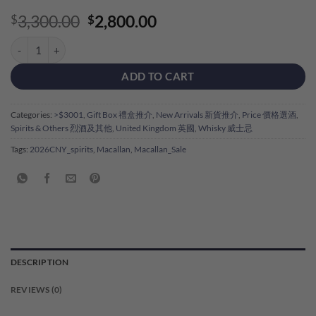
Original
Current
3,300.00
2,800.00
$
$
price
price
Macallan Single Malt Sherry Oak 18YO Gift Box 麥卡倫18年雪莉桶禮盒 (
was:
is:
$3,300.00.
$2,800.00.
ADD TO CART
Categories:
>$3001
,
Gift Box 禮盒推介
,
New Arrivals 新貨推介
,
Price 價格選酒
,
Spirits & Others 烈酒及其他
,
United Kingdom 英國
,
Whisky 威士忌
Tags:
2026CNY_spirits
,
Macallan
,
Macallan_Sale
DESCRIPTION
REVIEWS (0)