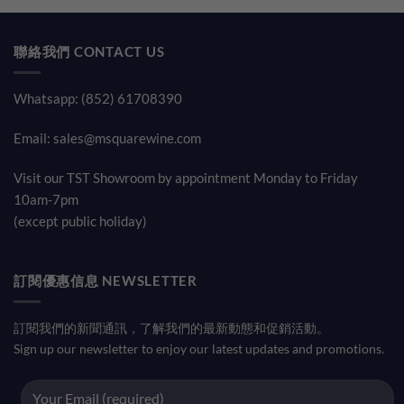
00.
$1,320.00.
$1,18
聯絡我們 CONTACT US
Whatsapp: (852) 61708390
Email:
sales@msquarewine.com
Visit our TST Showroom by appointment Monday to Friday
10am-7pm
(except public holiday)
訂閱優惠信息 NEWSLETTER
訂閱我們的新聞通訊，了解我們的最新動態和促銷活動。
Sign up our newsletter to enjoy our latest updates and promotions.