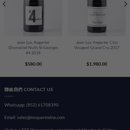
Jean-Luc Aegerter
Jean-Luc Aegerter Clos
(Domaine) Nuits St Georges
Vougeot Grand Cru 2017
#4 2018
$
580.00
$
1,980.00
聯絡我們 CONTACT US
Whatsapp: (852) 61708390
Email:
sales@msquarewine.com