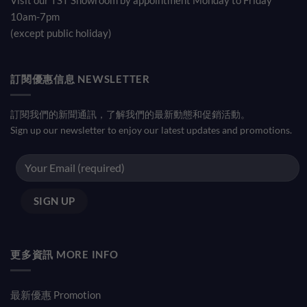
Visit our TST Showroom by appointment Monday to Friday
10am-7pm
(except public holiday)
訂閱優惠信息 NEWSLETTER
訂閱我們的新聞通訊，了解我們的最新動態和促銷活動。
Sign up our newsletter to enjoy our latest updates and promotions.
更多資訊 MORE INFO
最新優惠 Promotion