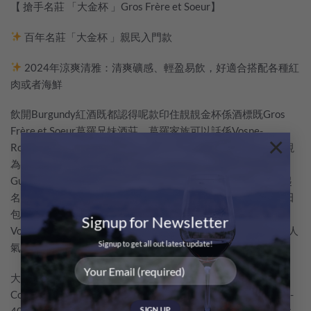
【 搶手名莊 「大金杯 」Gros Frère et Soeur】
百年名莊「大金杯 」親民入門款
2024年涼爽清雅：清爽礦感、輕盈易飲，好適合搭配各種紅
肉或者海鮮
飲開Burgundy紅酒既都認得呢款印住靚靚金杯係酒標既Gros
Frère et Soeur葛羅兄妹酒莊。葛羅家族可以話係Vosne-
×
Romanée村既釀酒王朝，經Louis → Jean Gros兩代經營，被視
為僅次於DRC既超明星家族。現任莊主Bernard Gros從叔叔
Gustave、姑姑Colette兄妹手上接過產業，呢個都係大金杯起
名「Frère et Soeur」（兄妹酒莊）既原因。酒莊擁有頂級名田
包括Richebourg、Echezeaux、Grands Echezeaux 同Clos
Signup for Newsletter
Vougeot等，酒品風格濃郁飽滿，有唔少忠實擁躉追住黎飲，人
Signup to get all out latest update!
氣爆燈！
大金杯呢塊HCDN既田位於Nuits-St-Georges境內既
Comblanchien同Corboin一帶，東西坡向，黏質砂壤，藤齡25-