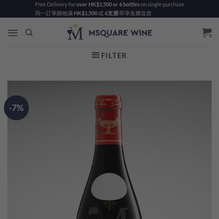
Skip
Free Delivery for
over HK$1,500 or 6 bottles
on single purchase
同一訂單購物滿
HK$1,500
或
6支酒
即享免費送貨
to
content
FILTER
-7%