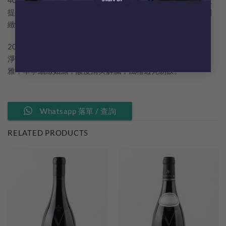
40年，密度4,800株/公頃，平均海拔約395m。 涼爽氣候鎖住
提子既鮮活酸度同純淨果香，避開低坡過熟問題，風格清新細
緻。
2024年份係一個涼爽清雅既年份，提子酸度突出、果香更乾
淨；香氣以草莓、覆盆子為核心，礦石感明顯；口感輕盈優
雅，單寧細緻如絲，酸度清爽解膩，風格透亮易飲。
Whatsapp 落單 / 查詢
RELATED PRODUCTS