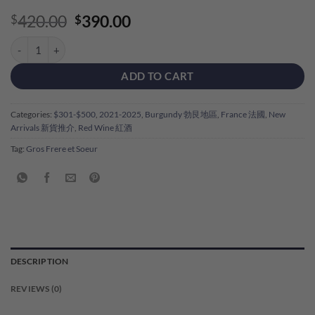
Original
Current
420.00
390.00
$
$
price
price
Gros Frere et Soeur Hautes Cotes De Nuits Rouge 2024 quantity
was:
is:
$420.00.
$390.00.
ADD TO CART
Categories:
$301-$500
,
2021-2025
,
Burgundy 勃艮地區
,
France 法國
,
New
Arrivals 新貨推介
,
Red Wine 紅酒
Tag:
Gros Frere et Soeur
DESCRIPTION
REVIEWS (0)