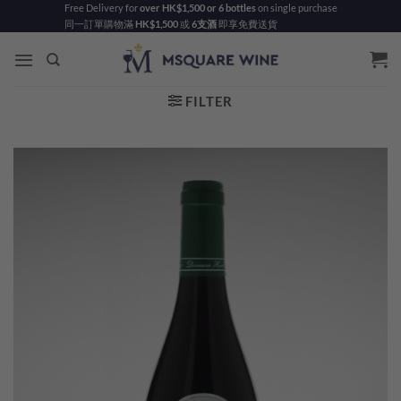
Skip
Free Delivery for
over HK$1,500 or 6 bottles
on single purchase
同一訂單購物滿
HK$1,500
或
6支酒
即享免費送貨
to
content
FILTER