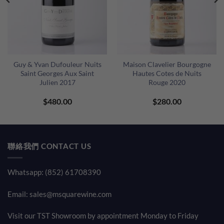
Guy & Yvan Dufouleur Nuits
Maison Clavelier Bourgogne
Saint Georges Aux Saint
Hautes Cotes de Nuits
Julien 2017
Rouge 2020
$
480.00
$
280.00
聯絡我們 CONTACT US
Whatsapp: (852) 61708390
Email:
sales@msquarewine.com
Visit our TST Showroom by appointment Monday to Friday