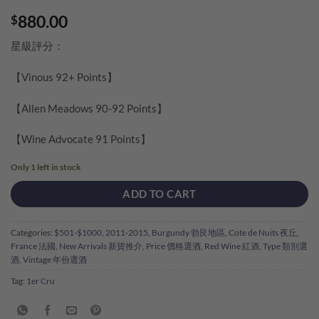
880.00
$
星級評分：
【Vinous 92+ Points】
【Allen Meadows 90-92 Points】
【Wine Advocate 91 Points】
Only 1 left in stock
ADD TO CART
Categories:
$501-$1000
,
2011-2015
,
Burgundy 勃艮地區
,
Cote de Nuits 夜丘
,
France 法國
,
New Arrivals 新貨推介
,
Price 價格選酒
,
Red Wine 紅酒
,
Type 類別選
酒
,
Vintage 年份選酒
Tag:
1er Cru