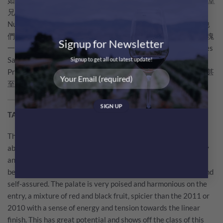
兄弟執掌。全酒莊僅擁有約14公頃的葡萄園，且全部位於
Nuits-Saint-Georges內。這種極度聚焦單一村落的做法，讓他
們成為了Nuits-Saint-Georges風土的「活字典」。酒莊手握7塊
Signup for Newsletter
一級園，幾乎涵蓋了該村最好的地塊，其中尤為著名的包括Les
Saints-Georges、Clos des Porrets-St-Georges以及Les
Signup to get all out latest update!
Pruliers。此外，酒莊的葡萄藤平均樹齡高達50年，部分老藤甚
至超過90年，低產且果實風味極度濃縮。
TASTING NOTE BY WINE CRITICS
The 2012 Nuits Saint-Georges Les Pruliers 1er Cru has an
absolutely charming bouquet with pure red cherry, strawberry
and cranberry scents, and an underlying mineral note that
becomes more prominent with aeration. It just feels refined and
self-assured. The palate is very poised and harmonious on the
entry, a mixture of red and black fruit, spicier than the 2011 or
2010 with a sense of energy and tension towards the linear
finish. This has great potential and shows off the class of this