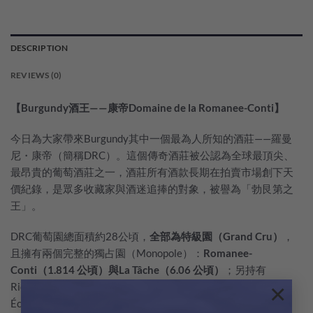
DESCRIPTION
REVIEWS (0)
【Burgundy酒王——康帝Domaine de la Romanee-Conti】
今日為大家帶來Burgundy其中一個最為人所知的酒莊——羅曼
尼・康帝（簡稱DRC）。這個傳奇酒莊被公認為全球最頂尖、
最昂貴的葡萄酒莊之一，酒莊所有酒款長期在拍賣市場創下天
價紀錄，是眾多收藏家與酒迷追捧的對象，被譽為「勃艮第之
王」。
DRC葡萄園
總面積約28公頃，
全部為特級園（Grand Cru）
，
且擁有兩個完整的獨占園（Monopole）：
Romanee-
Conti（1.814 公頃）與La Tâche（6.06 公頃）
；另持有
×
Richebourg、Romanee-Saint-Vivant、Grands Échezeaux、
Échezeaux及白葡萄酒頂級園Montrachet的珍貴地块。