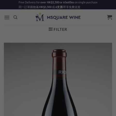
Skip
Free Delivery for
over HK$1,500 or 6 bottles
on single purchase
同一訂單購物滿
HK$1,500
或
6支酒
即享免費送貨
to
content
FILTER