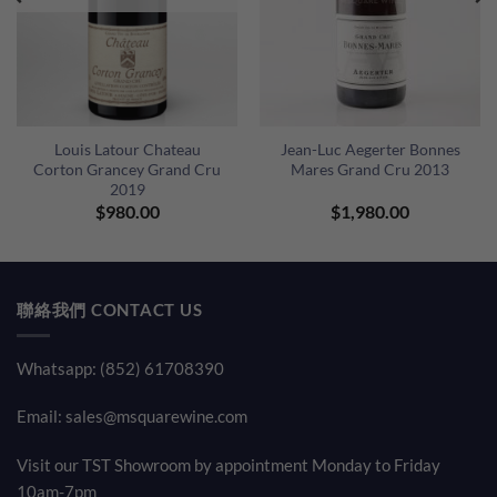
Louis Latour Chateau
Jean-Luc Aegerter Bonnes
Corton Grancey Grand Cru
Mares Grand Cru 2013
2019
$
980.00
$
1,980.00
聯絡我們 CONTACT US
Whatsapp: (852) 61708390
Email:
sales@msquarewine.com
Visit our TST Showroom by appointment Monday to Friday
10am-7pm