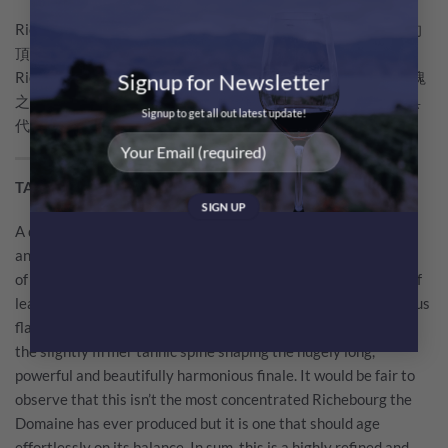
Richebourg 是法國勃艮第Côte de Nuits Vosne – Romanée村的
頂級特級園，與 DRC核心園區相鄰，風土獨一無二。DRC在
Signup for Newsletter
Richebourg擁有約 3.51 公頃的葡萄園，是其最引以為傲的地塊
之一。DRC的Richebourg通常被認為是整個Richebourg中最具
Signup to get all out latest update!
代表性、最能展現其潛力的酒款之一。
TASTING NOTE BY WINE CRITICS
A discreet application of wood frames the even more complex
and spicier nose of relatively high-toned, cool and airy aromas
of red berries, violet, rose petal, orange pekoe tea and a hint of
leather. The sleek, intense and sophisticated middle weight plus
flavors brim with both minerality and dry extract that buffers
the slightly firmer tannic spine shaping the hugely long,
powerful and beautifully harmonious finale. It would be fair to
observe that this isn’t the most concentrated Richebourg the
Domaine has ever produced but it is one that should age
effortlessly on its balance. In sum, this is a highly refined and