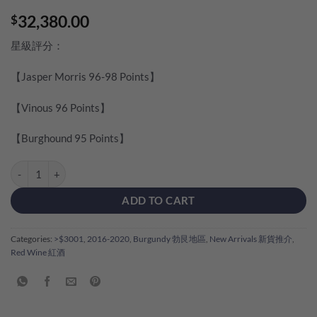
32,380.00
$
星級評分：
【Jasper Morris 96-98 Points】
【Vinous 96 Points】
【Burghound 95 Points】
Domaine de la Romanée Conti Richebourg Grand Cru 2017 quantity
ADD TO CART
Categories:
>$3001
,
2016-2020
,
Burgundy 勃艮地區
,
New Arrivals 新貨推介
,
Red Wine 紅酒