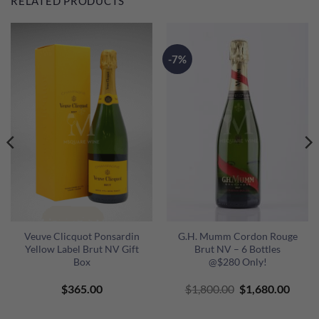
RELATED PRODUCTS
-7%
Veuve Clicquot Ponsardin
G.H. Mumm Cordon Rouge
Yellow Label Brut NV Gift
Brut NV – 6 Bottles
Box
@$280 Only!
nt
Original
Curre
$
365.00
$
1,800.00
$
1,680.00
price
price
was:
is: