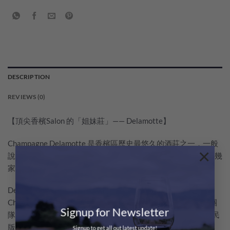
DESCRIPTION
REVIEWS (0)
【頂尖香檳Salon 的「姐妹莊」—— Delamotte】
Champagne Delamotte​ 是香檳區歷史最悠久的酒莊之一，一般
×
說法為 1760 年由 François Delamotte 創立，常被列入「最老幾
家香檳屋」之一。
Delamotte 與極致稀少的單一村、單一品種、單一年份傳奇
Champagne Salon​ 同在 Mesnil，共享同一套田園管理邏輯、團
Signup for Newsletter
隊與釀造文化，所以 Delamotte 常被形容為「Salon香檳既平民
版」。提子主要來自Côte des Blancs地區既 Grand Cru 村，釀
Signup to get all out latest update!