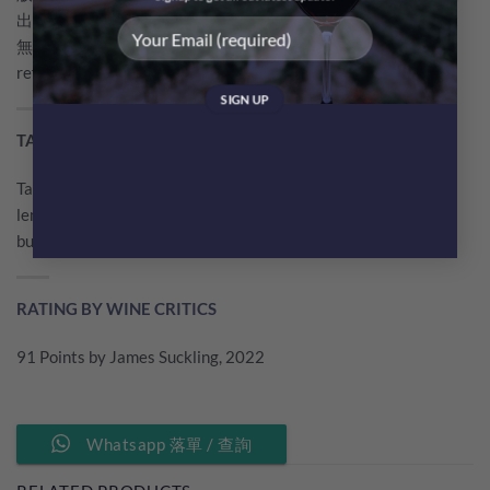
出來的酒果味優秀鮮度十足，酒友一致讚好。Delamotte Brut
無年份香檳果味純淨，圓潤平衡，鮮度十足，任何時候飲都
refreshing又高雅！
TASTING NOTE BY WINE CRITICS
Tasty NV Brut with notes of salted butter on toast, pie crust,
lemon curd,mango and honeycomb Medium bodied with soft
bubbles and a ripe,creamy finish. Drink now
RATING BY WINE CRITICS
91 Points by James Suckling, 2022
Whatsapp 落單 / 查詢