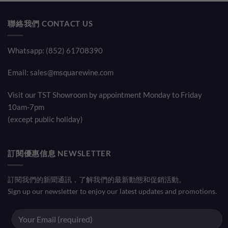
00.
$1,800.00.
$1,68
聯絡我們 CONTACT US
Whatsapp: (852) 61708390
Email:
sales@msquarewine.com
Visit our TST Showroom by appointment Monday to Friday
10am-7pm
(except public holiday)
訂閱優惠信息 NEWSLETTER
訂閱我們的新聞通訊，了解我們的最新動態和促銷活動。
Sign up our newsletter to enjoy our latest updates and promotions.