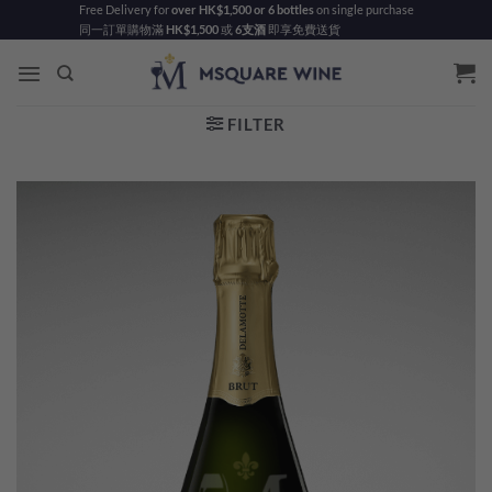
Skip
Free Delivery for
over HK$1,500 or 6 bottles
on single purchase
同一訂單購物滿
HK$1,500
或
6支酒
即享免費送貨
to
content
FILTER