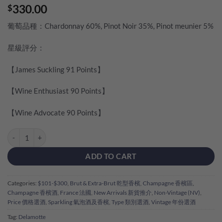
330.00
$
葡萄品種：Chardonnay 60%, Pinot Noir 35%, Pinot meunier 5%
星級評分：
【James Suckling 91 Points】
【Wine Enthusiast 90 Points】
【Wine Advocate 90 Points】
Delamotte Brut NV quantity
ADD TO CART
Categories:
$101-$300
,
Brut & Extra-Brut 乾型香檳
,
Champagne 香檳區
,
Champagne 香檳酒
,
France 法國
,
New Arrivals 新貨推介
,
Non-Vintage (NV)
,
Price 價格選酒
,
Sparkling 氣泡酒及香檳
,
Type 類別選酒
,
Vintage 年份選酒
Tag:
Delamotte