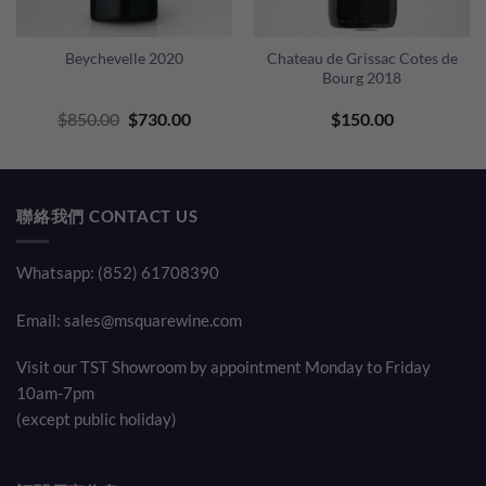
Beychevelle 2020
Chateau de Grissac Cotes de
Bourg 2018
ent
Original
Current
$
850.00
$
730.00
$
150.00
price
price
was:
is:
00.
$850.00.
$730.00.
聯絡我們 CONTACT US
Whatsapp: (852) 61708390
Email:
sales@msquarewine.com
Visit our TST Showroom by appointment Monday to Friday
10am-7pm
(except public holiday)