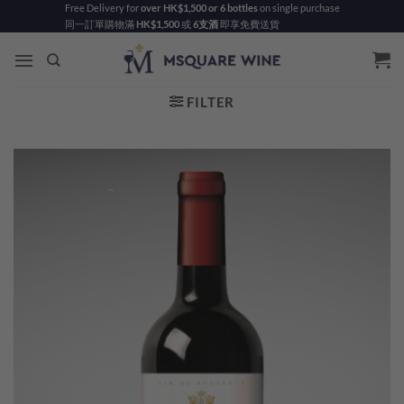
Skip
Free Delivery for
over HK$1,500 or 6 bottles
on single purchase
同一訂單購物滿
HK$1,500
或
6支酒
即享免費送貨
to
content
FILTER