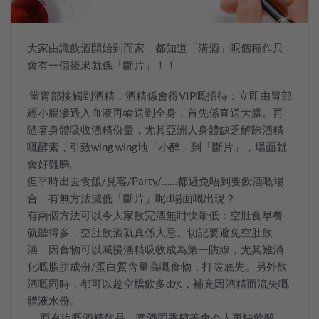
大家由識飲酒開始到而家，都知道「溝酒」呢個種作只
會有一個後果就係「斷片」！！
當胃部接觸到酒精，酒精係會得VIP嘅招待：立即由胃部
經小腸滲透入血液再輸送到全身，首先係直送大腦。再
隨著身體吸收酒精份量，尤其亞洲人身體缺乏解除酒精
嘅酵素，引致wing wing地「小醉」到「斷片」，場面就
會好難睇。
但平時出去食飯/見客/Party/……都避免唔到要飲酒嘅場
合，有無方法減低「斷片」呢d場面嘅出現？
有兩個方法可以令大家飲完酒無咁快暈低：空肚食早餐
就聽得多，空肚飲酒就真係大忌。切記要避免空肚飲
酒，因食物可以減慢酒精吸收成為第一防線，尤其難消
化嘅脂肪成份/蛋白質含量高嘅食物，打咗底先。另外飲
酒嘅同時，都可以趁空檔飲多d水，補充因酒精而流失嘅
體液水份。
而有汽嘅酒精飲品，啤酒同香檳等會令人更快飲醉，