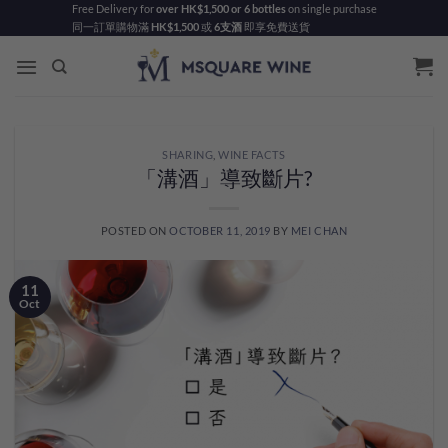
Skip
Free Delivery for
over HK$1,500 or 6 bottles
on single purchase
同一訂單購物滿
HK$1,500
或
6支酒
即享免費送貨
to
content
SHARING
,
WINE FACTS
「溝酒」導致斷片?
POSTED ON
OCTOBER 11, 2019
BY
MEI CHAN
11
Oct