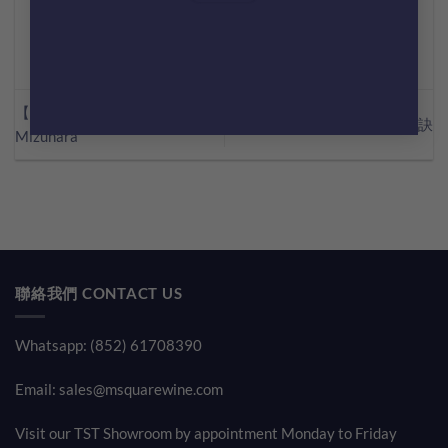
【Msquare 調酒篇?】Chivas
酒杯清洗及儲存秘訣
Mizunara
聯絡我們 CONTACT US
Whatsapp: (852) 61708390
Email:
sales@msquarewine.com
Visit our TST Showroom by appointment Monday to Friday