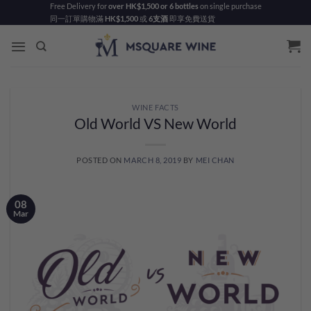
Skip
Free Delivery for
over HK$1,500 or 6 bottles
on single purchase
同一訂單購物滿
HK$1,500
或
6支酒
即享免費送貨
to
content
WINE FACTS
Old World VS New World
POSTED ON
MARCH 8, 2019
BY
MEI CHAN
08
Mar