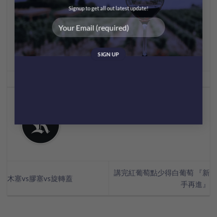
式，唔好盲目追崇啦…..CHEER
Signup to get all out latest update!
This entry was posted in
Wine Facts
. Bookmark the
permalink
.
MEI CHAN
講完紅葡萄點少得白葡萄 『新
木塞vs膠塞vs旋轉蓋
手再進』