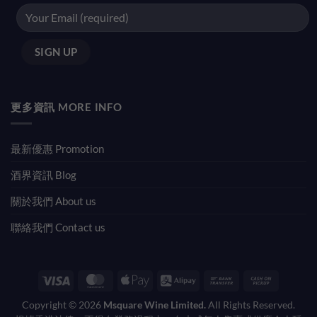
更多資訊 MORE INFO
最新優惠 Promotion
酒界資訊 Blog
關於我們 About us
聯絡我們 Contact us
Visa
MasterCard
Apple
Alipay
Bank
Cash
Pay
Transfer
on
Copyright © 2026
Msquare Wine Limited.
All Rights Reserved.
Pickup