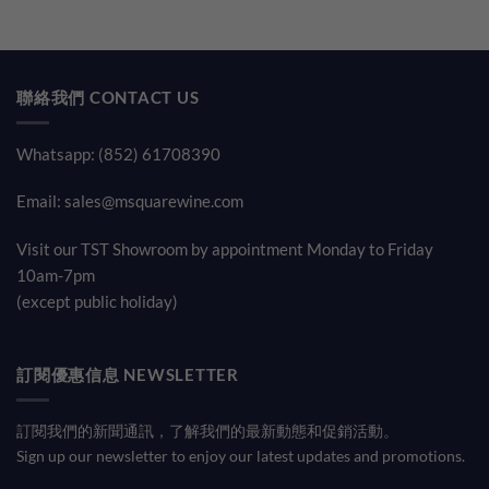
聯絡我們 CONTACT US
Whatsapp: (852) 61708390
Email:
sales@msquarewine.com
Visit our TST Showroom by appointment Monday to Friday
10am-7pm
(except public holiday)
訂閱優惠信息 NEWSLETTER
訂閱我們的新聞通訊，了解我們的最新動態和促銷活動。
Sign up our newsletter to enjoy our latest updates and promotions.