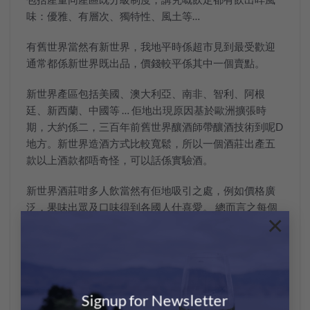
味：優雅、有層次、獨特性、風土等…
有舊世界當然有新世界，我地平時係超市見到最受歡迎
通常都係新世界既出品，價錢較平係其中一個賣點。
新世界產區包括美國、澳大利亞、南非、智利、阿根
廷、新西蘭、中國等 … 佢地出現原因基於歐洲擴張時
期，大約係二，三百年前舊世界釀酒師帶釀酒技術到呢D
地方。新世界造酒方式比較寬鬆，所以一個酒莊出產五
款以上酒款都唔奇怪，可以話係實驗酒。
新世界酒莊咁多人飲當然有佢地吸引之處，例如價格廣
泛，果味出眾及口味得到各國人仕喜愛。 總而言之每個
×
地方都有不少追隨嘅飲家，只要大家搵到心目中嘅味道
就係好酒。
現時新舊世紀嘅區別越來越模糊，當中包括舊世界氣候
嘅變化及貼合飲家口味嘅趨勢，新世界先進嘅機械設備
Signup for Newsletter
互補不足等因素導致。所以大家要嚐試唔同地方嘅款