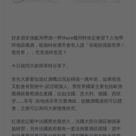
好多朋友係飯局帶酒一齊Share嘅同時肯定會望下人地帶
咩地區嘅酒，呢個時候通常會有人講「你呢枝係新世界 /
舊世界 」；究竟係咩意思？
今日就同大家簡單咁分享下。
首先大家要知道紅酒嘅出現起碼係一萬年前，如果唔係
又點會有聖經中-諾亞呢個人。舊世界國家主要包括歐洲
嘅傳統葡萄酒生產國，比如法國、意大利、德國、西班
牙…….等等 . 佢地係非常注重傳統，從釀酒嘅過程可以體
會，之後可以再同大家慢慢研究。
紅酒史記載中法國歷史最悠久，法國大部分酒莊都係家
族經營，另外法國政府都有一套法例要酒莊跟隨：當中
包括產量同產區既分級制度，講究嘅飲定都有飲出咩風