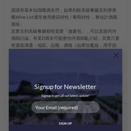
講講有基本知識嘅酒友們，如果到較高級餐廳見到厚厚
嘅Wine List通常會用產區特性 / 葡萄特性 ，黎估計酒嘅
風味。
其實去到高級餐廳都唔需要「拋書包」，可以直接同侍
酒師討論。有某D酒友可能會怕侍酒師亂介紹，其實只要
有適當溝通：地區、品種、價格（如果怕尷尬，用手指
×
住你想要嘅價錢侍酒師都會明白。）你一定會搵到心水
選擇。
Signup for Newsletter
Signup to get all out latest update!
This entry was posted in
Sharing
. Bookmark the
permalink
.
MEI CHAN