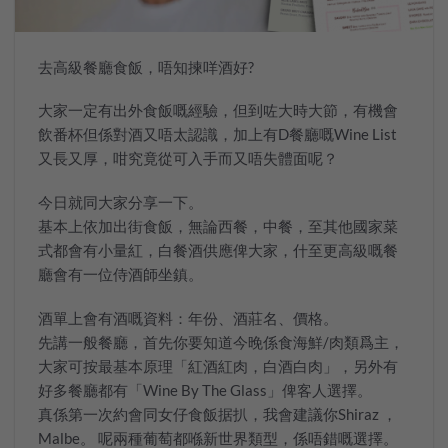
去高級餐廳食飯，唔知揀咩酒好?
大家一定有出外食飯嘅經驗，但到咗大時大節，有機會
飲番杯但係對酒又唔太認識，加上有D餐廳嘅Wine List
又長又厚，咁究竟從可入手而又唔失體面呢？
今日就同大家分享一下。
基本上依加出街食飯，無論西餐，中餐，至其他國家菜
式都會有小量紅，白餐酒供應俾大家，什至更高級嘅餐
廳會有一位侍酒師坐鎮。
酒單上會有酒嘅資料：年份、酒莊名、價格。
先講一般餐廳，首先你要知道今晚係食海鮮/肉類爲主，
大家可按最基本原理「紅酒紅肉，白酒白肉」，另外有
好多餐廳都有「Wine By The Glass」俾客人選擇。
真係第一次約會同女仔食飯据扒，我會建議你Shiraz ，
Malbe。 呢兩種葡萄都喺新世界類型，係唔錯嘅選擇。