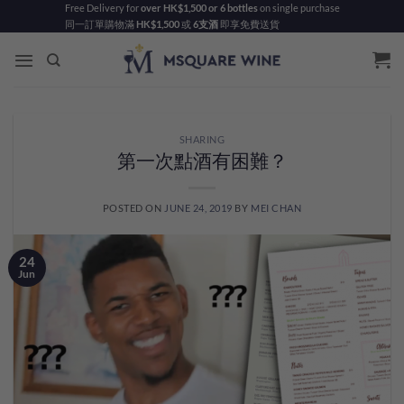
Skip
Free Delivery for
over HK$1,500 or 6 bottles
on single purchase
同一訂單購物滿
HK$1,500
或
6支酒
即享免費送貨
to
content
SHARING
第一次點酒有困難？
POSTED ON
JUNE 24, 2019
BY
MEI CHAN
24
Jun