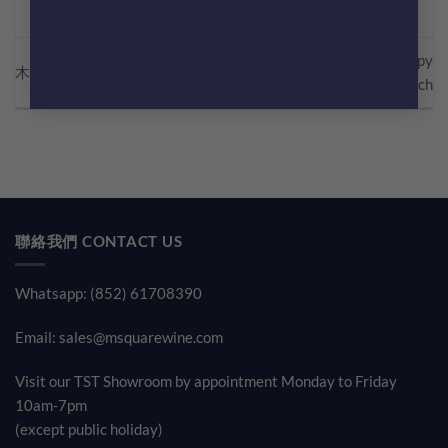
Krug Champagne – Happy
木屑跌落紅酒 仲飲唔飲得？
Friday Lunch
聯絡我們 CONTACT US
Whatsapp: (852) 61708390
Email:
sales@msquarewine.com
Visit our TST Showroom by appointment Monday to Friday
10am-7pm
(except public holiday)