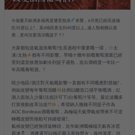
今個夏天歐洲多個再度遭受熱浪
來襲，6月尾已經高達攝
氏35度以上?，某d地區更去到40度以上…連人類都難以適
應，更何況要清涼嘅提子？?
大家都知道氣溫係葡萄?生長過程中重要嘅一環，
太
凍/太熱
都有不同影響。早喺十幾年前嘅葡萄酒業已經
受到溫室效應加劇令到提子過熟，造出酒精度一年比一
年高嘅葡萄酒。?
唔少地區/酒庄對天氣嘅影響一直都有不同嘅應對措施?，
例如改變每年葡萄混釀
比例以釀造口感平衡嘅酒；紅
酒入面加入少量(法規許可下)白葡萄汁等等。最近波爾多
打算推動改革法規??‍
，希望納入幾種不同提子作為
AOC Bordeaux酒嘅葡萄，為極端天氣帶氣候帶來不可逆
轉嘅改變而推動可持續發展?。
氣候改變已經無得返轉頭，近年歐洲嘅極端天氣有冰雹
霜凍
，酒農還可以喺庄園入面放營火，保持溫度。但