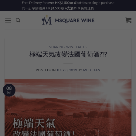
Skip
Free Delivery for
over HK$1,500 or 6 bottles
on single purchase
同一訂單購物滿
HK$1,500
或
6支酒
即享免費送貨
to
content
SHARING
,
WINE FACTS
極端天氣改變法國葡萄酒???
POSTED ON
JULY 8, 2019
BY
MEI CHAN
08
Jul