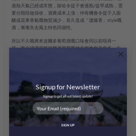
過熱天氣已經成常態，除咗令提子會過熟/提早成熟，需
要分階段做採收，酒農成本上漲；仲有機會令提子入面
釀成花果香氣嘅物質減少，長久造成「濃爆香」style嘅
酒，漸漸失去風土特色同個性。
所以不久嘅將來波爾多葡萄酒嘅口味會同以前唔再一
樣，而全球適宜種植釀酒葡萄嘅地方都會愈來愈多，未
×
聽過嘅產區都會更多，造出截然不同嘅酒。
Signup for Newsletter
This entry was posted in
Sharing
,
Wine Facts
. Bookmark the
permalink
.
Signup to get all out latest update!
MEI CHAN