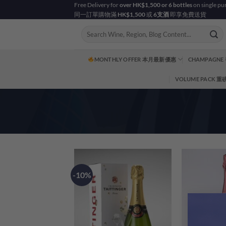
Skip
Free Delivery for
over HK$1,500 or 6 bottles
on single pu
同一訂單購物滿
HK$1,500
或
6支酒
即享免費送貨
to
content
Search
for:
MONTHLY OFFER 本月最新優惠
CHAMPAGNE
VOLUME PACK 
-10%