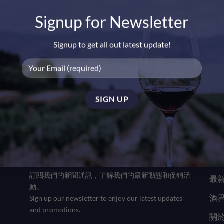
Signup for Newsletter
Signup to get all out latest update!
+
 Sec Nocturne
Taittinger Prestige Rose
y Lights NV
Brut NV
Original
Current
00.00
$
450.00
$
398.00
price
price
was:
is:
$450.00.
$398.00.
訂閱優惠信息 NEWSLETTER
更多
訂閱我們的新聞通訊，了解我們的最新動態和促銷活
最新
動。
酒界
Sign up our newsletter to enjoy our latest updates
and promotions.
關於