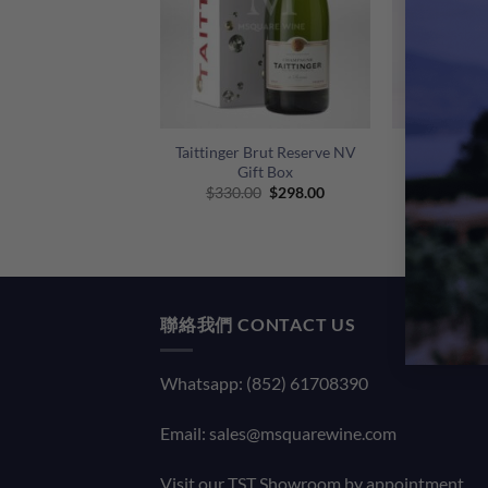
+
+
Taittinger Brut Reserve NV
Taittinger
Gift Box
Rose Cit
Original
Current
$
330.00
$
298.00
$
5
price
price
was:
is:
$330.00.
$298.00.
聯絡我們 CONTACT US
Whatsapp: (852) 61708390
Email:
sales@msquarewine.com
Visit our TST Showroom by appointment