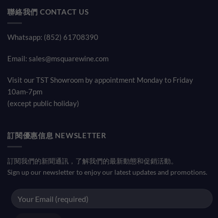
聯絡我們 CONTACT US
Whatsapp: (852) 61708390
Email:
sales@msquarewine.com
Visit our TST Showroom by appointment Monday to Friday
10am-7pm
(except public holiday)
訂閱優惠信息 NEWSLETTER
訂閱我們的新聞通訊，了解我們的最新動態和促銷活動。
Sign up our newsletter to enjoy our latest updates and promotions.