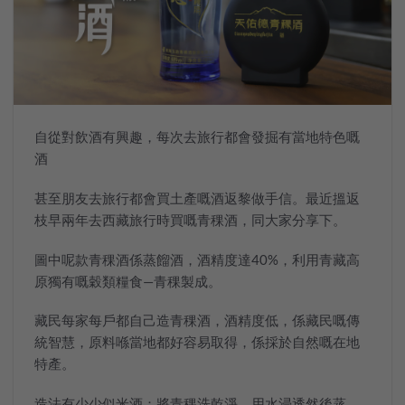
自從對飲酒有興趣，每次去旅行都會發掘有當地特色嘅
酒
甚至朋友去旅行都會買土產嘅酒返黎做手信。最近搵返
枝早兩年去西藏旅行時買嘅青稞酒，同大家分享下。
圖中呢款青稞酒係蒸餾酒，酒精度達40%，利用青藏高
原獨有嘅穀類糧食—青稞製成。
藏民每家每戶都自己造青稞酒，酒精度低，係藏民嘅傳
統智慧，原料喺當地都好容易取得，係採於自然嘅在地
特產。
造法有少少似米酒：將青稞洗乾淨，用水浸透然後蒸