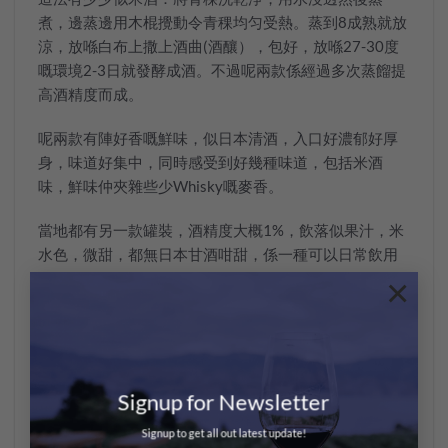
煮，邊蒸邊用木棍攪動令青稞均匀受熱。蒸到8成熟就放
涼，放喺白布上撒上酒曲(酒釀），包好，放喺27-30度
嘅環境2-3日就發酵成酒。不過呢兩款係經過多次蒸餾提
高酒精度而成。
呢兩款有陣好香嘅鮮味，似日本清酒，入口好濃郁好厚
身，味道好集中，同時感受到好幾種味道，包括米酒
味，鮮味仲夾雜些少Whisky嘅麥香。
當地都有另一款罐裝，酒精度大概1%，飲落似果汁，米
水色，微甜，都無日本甘酒咁甜，係一種可以日常飲用
嘅飲品。
×
同Whisky一樣，水對酒都係好重要嘅原素，青稞酒嘅水
更係源自西藏冰川，真係滴滴珍貴！
#
純分享非賣品非廣告
Signup for Newsletter
#
唔好問邊度有得買
Signup to get all out latest update!