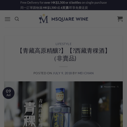
Skip
Free Delivery for
over HK$1,500 or 6 bottles
on single purchase
同一訂單購物滿
HK$1,500
或
6支酒
即享免費送貨
to
content
LIFESTYLE
【青藏高原精釀?】【?西藏青稞酒】
（非賣品)
POSTED ON
JULY 9, 2018
BY
MEI CHAN
09
Jul