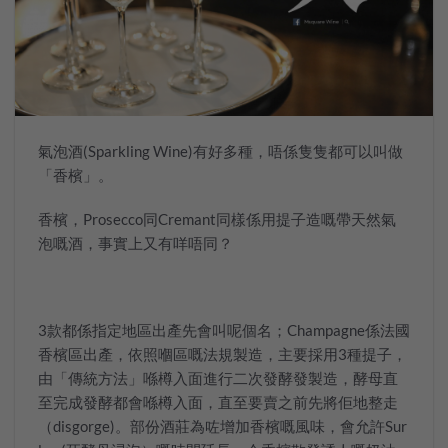
氣泡酒(Sparkling Wine)有好多種，唔係隻隻都可以叫做
「香檳」。
香檳，Prosecco同Cremant同樣係用提子造嘅帶天然氣
泡嘅酒，事實上又有咩唔同？
3款都係指定地區出產先會叫呢個名；Champagne係法國
香檳區出產，依照嗰區嘅法規製造，主要採用3種提子，
由「傳統方法」喺樽入面進行二次發酵發製造，酵母直
至完成發酵都會喺樽入面，直至要賣之前先將佢地整走
（disgorge)。部份酒莊為咗增加香檳嘅風味，會允許Sur