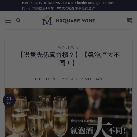
Skip
Free Delivery for
over HK$1,500 or 6 bottles
on single purchase
同一訂單購物滿
HK$1,500
或
6支酒
即享免費送貨
to
content
WINE FACTS
【邊隻先係真香檳？】【氣泡酒大不
同！】
POSTED ON
JULY 11, 2018
BY
MEI CHAN
11
Jul