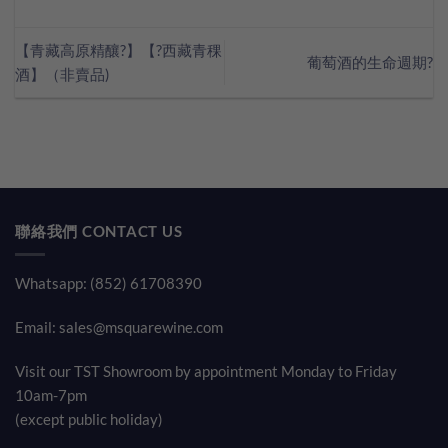
【青藏高原精釀?】【?西藏青稞
葡萄酒的生命週期?
酒】（非賣品)
聯絡我們 CONTACT US
Whatsapp: (852) 61708390
Email:
sales@msquarewine.com
Visit our TST Showroom by appointment Monday to Friday
10am-7pm
(except public holiday)