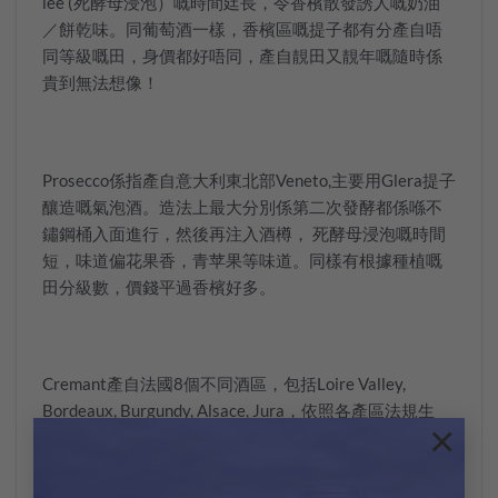
lee (死酵母浸泡）嘅時間廷長，令香檳散發誘人嘅奶油
／餅乾味。同葡萄酒一樣，香檳區嘅提子都有分產自唔
同等級嘅田，身價都好唔同，產自靚田又靚年嘅隨時係
貴到無法想像！
Prosecco係指產自意大利東北部Veneto,主要用Glera提子
釀造嘅氣泡酒。造法上最大分別係第二次發酵都係喺不
鏽鋼桶入面進行，然後再注入酒樽， 死酵母浸泡嘅時間
短，味道偏花果香，青苹果等味道。同樣有根據種植嘅
田分級數，價錢平過香檳好多。
Cremant產自法國8個不同酒區，包括Loire Valley,
Bordeaux, Burgundy, Alsace, Jura，依照各產區法規生
×
產。各個區都有最適合該區風土嘅提子出產，所造出黎
嘅風格同口味都唔同。用香檳做法喺樽入面做二次發
酵，時間比香檳短，氣泡都無香檳咁濃密。一般產量唔