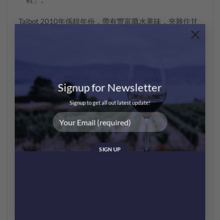
Talbot 2010
年係靚年份，帶有豐富嘅水果味，夾雜住甘
×
草、燒烤嘅煙燻味，
幾蚊，絕對可以試下！
?
都夏美隆
(
Duhart Milon
)：屬四級莊園，同樣位於
Paulliac
地區，同酒王
Lafite
做鄰居不止，其實更為
Rothschild
家族所擁有
?
。所以由提子栽種技術到釀酒過
Signup for Newsletter
程都係由
Chateau Lafite
同其團隊所管理，品質當然輕易
超越
級莊嘅水平，更有
Lafite
嘅一絲影子。
??
Signup to get all out latest update!
Duhart Milon 2011
(
NEW ARRIVAL
?
!
)
味道濃郁，帶有
車里子，黑梅嘅味道 ，夾雜香料嘅味道，中度單寧，非
常有活力，而家已經係適飲期啦
！之前好多人都有問
幾時會翻哩個酒莊嘅酒，而家終於翻貨啦！
紅酒好唔好飲哩家野好個人化，最緊要係自己鍾意飲！
以上酒莊釀造嘅紅酒都有一定嘅質素，希望大家都鐘意
啦！?