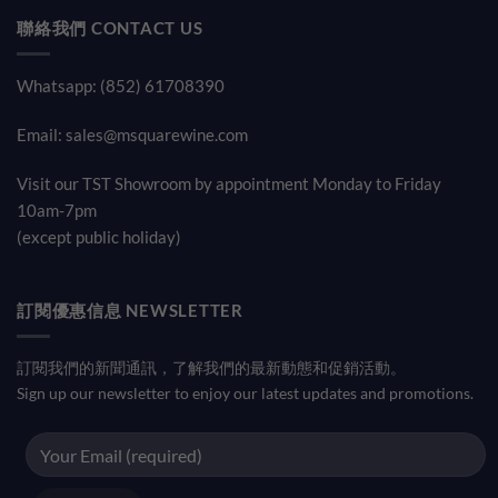
聯絡我們 CONTACT US
Whatsapp: (852) 61708390
Email:
sales@msquarewine.com
Visit our TST Showroom by appointment Monday to Friday
10am-7pm
(except public holiday)
訂閱優惠信息 NEWSLETTER
訂閱我們的新聞通訊，了解我們的最新動態和促銷活動。
Sign up our newsletter to enjoy our latest updates and promotions.