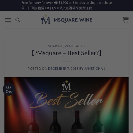
Skip
Free Delivery for
over HK$1,500 or 6 bottles
on single purchase
同一訂單購物滿
HK$1,500
或
6支酒
即享免費送貨
to
content
SHARING
,
WINE FACTS
【?Msquare – Best Seller?】
POSTED ON
DECEMBER 7, 2018
BY
JANET CHAN
07
Dec