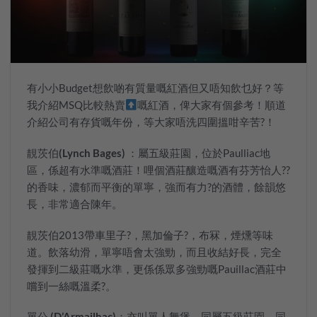
有小小
Budget
想飲啲有質量嘅紅酒但又唔知飲乜好？等
我介紹MSQ比較熱賣
嘅紅酒，俾大家有個參考！順道
介紹公司有存貨嘅年份，等大家唔洗四圍搵咁辛苦
?
！
靚茨伯
(
Lynch Bages
)
：屬五級莊園，位於
Paulliac
地
區，係超有水準嘅酒莊！哩個酒莊釀造嘅酒有芬芳怡人
??
的香味，濃郁而平衡的單寧，強而有力
?
的酒體，餘韻悠
長，非常適合陳年。
靚茨伯
2013
帶車里子
?
，黑加倫子
?
，布冧，煙燻等味
道。飲落幼滑，單寧唔會太強勁，而且收結好長，完全
發揮到二級莊嘅水準，更係係眾多強勁嘅
Pauillac
酒莊中
嚐到一絲嘅溫柔
?
。
單公
(D’
Armailhac
)
：亦叫單人舞堡，同屬五級莊園，同