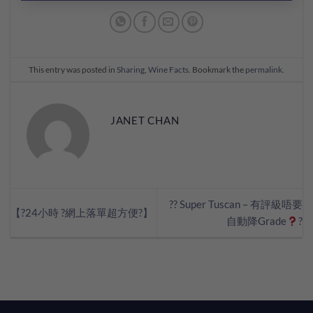
This entry was posted in
Sharing
,
Wine Facts
. Bookmark the
permalink
.
JANET CHAN
?? Super Tuscan – 有評級唔要
【?24小時 ?網上落單超方便?】
自動降Grade
?