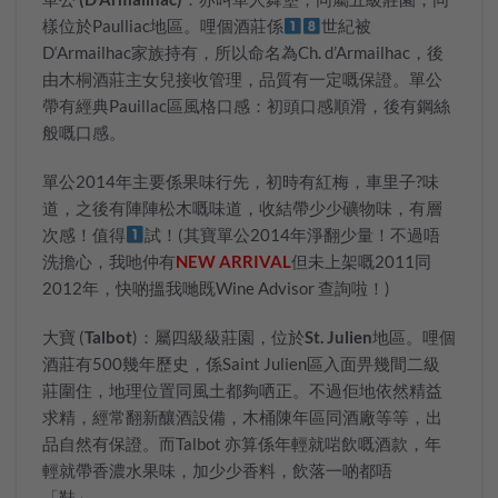
樣位於
Paulliac
地區。哩個酒莊係
世紀被
D
‘Armailhac
家族持有，所以命名為
Ch. d’Armailhac
，後
由木桐酒莊主女兒接收管理，品質有一定嘅保證。單公
帶有經典
Pauillac
區風格口感：初頭口感順滑，後有鋼絲
般嘅口感。
單公2014年主要係果味行先，初時有紅梅，車里子
?
味
道，之後有陣陣松木嘅味道，收結帶少少礦物味，有層
次感！值得
試！(其寶單公2014年淨翻少量！不過唔
洗擔心，我
吔仲有
NEW ARRIVAL
但未上架嘅2011同
2012年，快啲搵我哋既Wine Advisor 查詢啦！)
大寶
(
Talbot
)：屬四級級莊園，位於
St. Julien
地區。哩個
酒莊有
500
幾年歷史，係
Saint Julien
區入面畀幾間二級
莊圍住，地理位置同風土都夠哂正。不過佢地依然精益
求精，經常翻新釀酒設備，木桶陳年區同酒廠等等，出
品自然有保證。而
Talbot
亦算係年輕就啱飲嘅酒款，年
輕就帶香濃水果味，加少少香料，飲落一啲都唔
「鞋」。