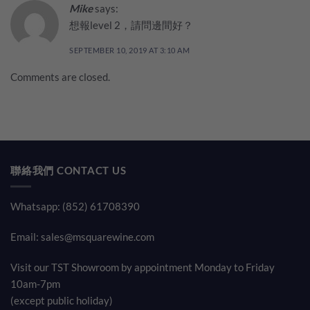
Mike
says:
想報level 2，請問邊間好？
SEPTEMBER 10, 2019 AT 3:10 AM
Comments are closed.
聯絡我們 CONTACT US
Whatsapp: (852) 61708390
Email:
sales@msquarewine.com
Visit our TST Showroom by appointment Monday to Friday
10am-7pm
(except public holiday)