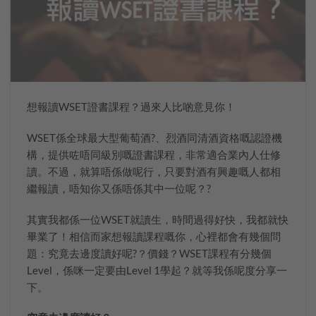
想報讀
WSET
證書課程？過來人比啲意見你！
WSET係全球最大型葡萄酒
?
、烈酒同清酒資格嘅認證機
構，提供咗唔同級別嘅證書課程，非常適合業內人仕修
讀。不過，就算唔係做呢行，只要對酒有興趣嘅人都相
繼報讀，唔知你又係唔係其中一位呢？
?
其實我都係一位
WSET
就讀生，時間過得好快，我都就快
畢業了！相信而家想報讀課程嘅你，心裡都會有幾個問
題：究竟去邊度讀好呢
?
？價錢？
WSET
課程有分幾個
Level
，係咪一定要由
Level 1
學起？就等我係呢度分享一
下。