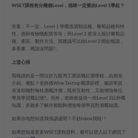
WSET
課程有分幾個
Level
，係咪一定要由
Level 1
學起？
答案：不一定，
Level 1
學嘅係酒類品種、葡萄品種和特
性、酒和食物嘅配搭等等；而
Level 2
更深入探討葡萄品
種、產區、製作方法。我建議可以由
Level 2
開始報讀，
多看書，應該沒問題
?
。
上堂心得
我報讀的是一間位於九龍灣工業區嘅紅酒學校，由朋友
介紹。優點？老師係
Wine Tasting
嘅環節裡，邀請學員
表達佢哋對每枝酒嘅評價，既有互動性，又能增強每位
學員學習嘅記憶
?
。另外，老師會提供一些
Level 2
以外嘅
知識，多聽多了解亦都能夠增強每個學員對酒嘅知識。
如果你地想知道我係讀邊間？不妨
Inbox
我啦
!
?
如果想知道更多
WSET
課程資料，都可以登入以下網頁了