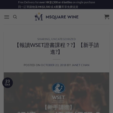
Skip
Free Delivery for
over HK$1,500 or 6 bottles
on single purchase
同一訂單購物滿
HK$1,500
或
6支酒
即享免費送貨
to
content
SHARING
,
UNCATEGORIZED
【報讀WSET證書課程？?】【新手請
進?】
POSTED ON
OCTOBER 23, 2018
BY
JANET CHAN
23
Oct