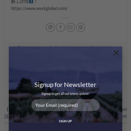
解工詳情
！
https://www.wsetglobal.com/
This entry was posted in
Sharing
,
Uncategorized
. Bookmark the
×
permalink
.
JANET CHAN
Signup for Newsletter
Signup to get all out latest update!
【品酒詞彙你要識？?】【新手
踩過界・獺祭 x mastermind
請進?】
JAPAN